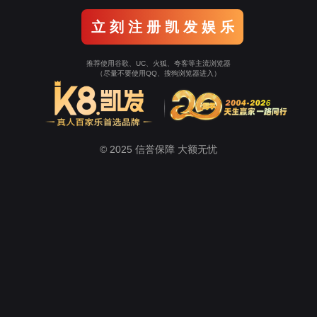
立 刻 注 册 凯 发 娱 乐
推荐使用谷歌、UC、火狐、夸客等主流浏览器
（尽量不要使用QQ、搜狗浏览器进入）
© 2025 信誉保障 大额无忧